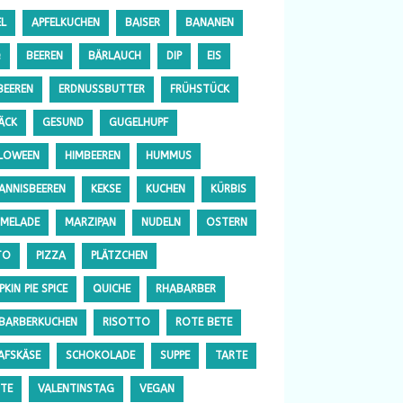
EL
APFELKUCHEN
BAISER
BANANEN
Q
BEEREN
BÄRLAUCH
DIP
EIS
BEEREN
ERDNUSSBUTTER
FRÜHSTÜCK
ÄCK
GESUND
GUGELHUPF
LOWEEN
HIMBEEREN
HUMMUS
ANNISBEEREN
KEKSE
KUCHEN
KÜRBIS
MELADE
MARZIPAN
NUDELN
OSTERN
TO
PIZZA
PLÄTZCHEN
KIN PIE SPICE
QUICHE
RHABARBER
BARBERKUCHEN
RISOTTO
ROTE BETE
AFSKÄSE
SCHOKOLADE
SUPPE
TARTE
TE
VALENTINSTAG
VEGAN