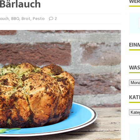
Bärlauch
WER
lauch
,
BBQ
,
Brot
,
Pesto
2
EIN
WAS
KAT