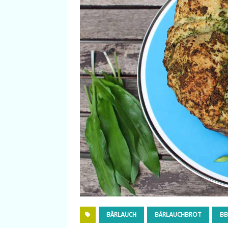
BÄRLAUCH
BÄRLAUCHBROT
B