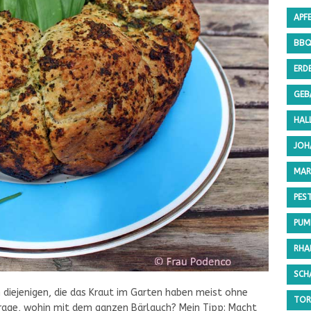
APF
BB
ERD
GEB
HAL
JOH
MAR
PES
PUMP
RHA
SCH
diejenigen, die das Kraut im Garten haben meist ohne
TOR
Frage, wohin mit dem ganzen Bärlauch? Mein Tipp: Macht