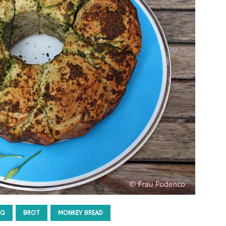
BQ
BROT
MONKEY BREAD