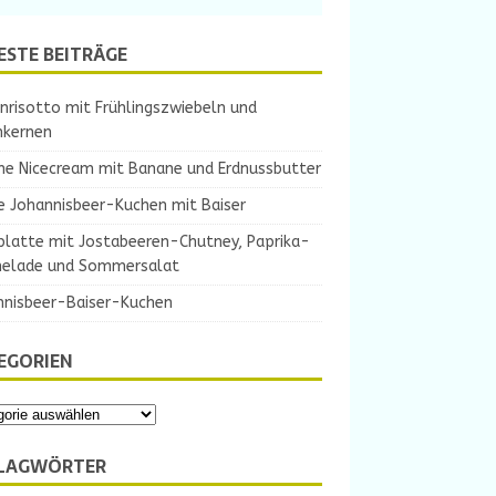
ESTE BEITRÄGE
nrisotto mit Frühlingszwiebeln und
nkernen
ne Nicecream mit Banane und Erdnussbutter
e Johannisbeer-Kuchen mit Baiser
platte mit Jostabeeren-Chutney, Paprika-
elade und Sommersalat
nnisbeer-Baiser-Kuchen
EGORIEN
LAGWÖRTER