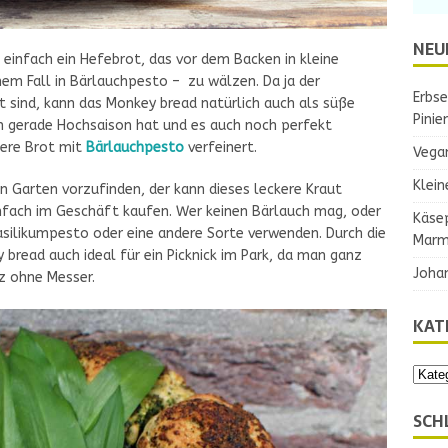
NEU
 einfach ein Hefebrot, das vor dem Backen in kleine
nem Fall in Bärlauchpesto – zu wälzen. Da ja der
Erbse
t sind, kann das Monkey bread natürlich auch als süße
Pinie
h gerade Hochsaison hat und es auch noch perfekt
kere Brot mit
Bärlauchpesto
verfeinert.
Vega
Klein
n Garten vorzufinden, der kann dieses leckere Kraut
nfach im Geschäft kaufen. Wer keinen Bärlauch mag, oder
Käse
silikumpesto oder eine andere Sorte verwenden. Durch die
Marm
 bread auch ideal für ein Picknick im Park, da man ganz
Joha
nz ohne Messer.
KAT
SCH