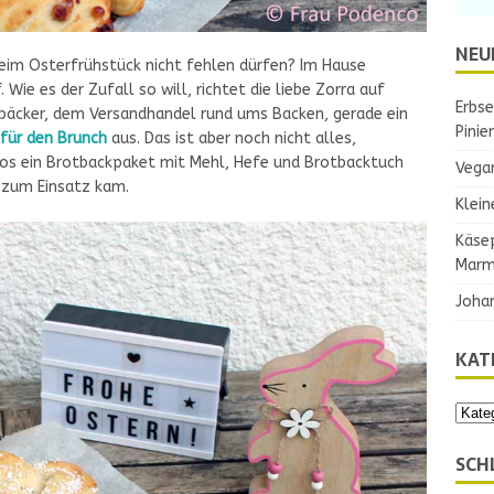
NEU
 beim Osterfrühstück nicht fehlen dürfen? Im Hause
Wie es der Zufall so will, richtet die liebe Zorra auf
Erbse
cker, dem Versandhandel rund ums Backen, gerade ein
Pinie
für den Brunch
aus. Das ist aber noch nicht alles,
os ein Brotbackpaket mit Mehl, Hefe und Brotbacktuch
Vega
t zum Einsatz kam.
Klein
Käse
Marm
Joha
KAT
SCH