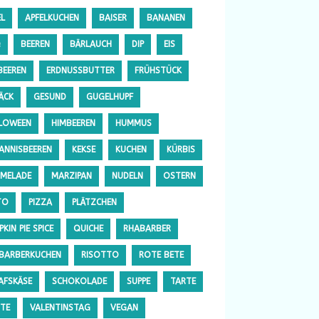
EL
APFELKUCHEN
BAISER
BANANEN
Q
BEEREN
BÄRLAUCH
DIP
EIS
BEEREN
ERDNUSSBUTTER
FRÜHSTÜCK
ÄCK
GESUND
GUGELHUPF
LOWEEN
HIMBEEREN
HUMMUS
ANNISBEEREN
KEKSE
KUCHEN
KÜRBIS
MELADE
MARZIPAN
NUDELN
OSTERN
TO
PIZZA
PLÄTZCHEN
KIN PIE SPICE
QUICHE
RHABARBER
BARBERKUCHEN
RISOTTO
ROTE BETE
AFSKÄSE
SCHOKOLADE
SUPPE
TARTE
TE
VALENTINSTAG
VEGAN