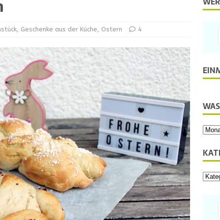
n
WER
hstück
,
Geschenke aus der Küche
,
Ostern
4
EIN
WAS
KAT