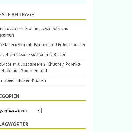
ESTE BEITRÄGE
nrisotto mit Frühlingszwiebeln und
nkernen
ne Nicecream mit Banane und Erdnussbutter
e Johannisbeer-Kuchen mit Baiser
platte mit Jostabeeren-Chutney, Paprika-
elade und Sommersalat
nnisbeer-Baiser-Kuchen
EGORIEN
LAGWÖRTER