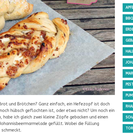
APF
BB
ERD
GEB
HAL
JOH
MAR
PES
PUMP
rot und Brötchen? Ganz einfach, ein Hefezopf ist doch
RHA
h noch hübsch geflochten ist, oder etwa nicht? Um noch ein
, habe ich gleich zwei kleine Zöpfe gebacken und einen
SCH
Johannisbeermarmelade gefüllt. Wobei die Füllung
TOR
e schmeckt.