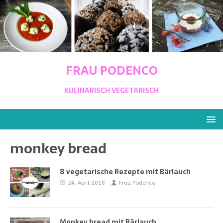
FRAU PODENCO
KULINARISCH VEGETARISCH
monkey bread
8 vegetarische Rezepte mit Bärlauch
24. April 2018
Frau Podenco
Monkey bread mit Bärlauch