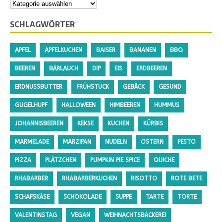
SCHLAGWÖRTER
APFEL
APFELKUCHEN
BAISER
BANANEN
BBQ
BEEREN
BÄRLAUCH
DIP
EIS
ERDBEEREN
ERDNUSSBUTTER
FRÜHSTÜCK
GEBÄCK
GESUND
GUGELHUPF
HALLOWEEN
HIMBEEREN
HUMMUS
JOHANNISBEEREN
KEKSE
KUCHEN
KÜRBIS
MARMELADE
MARZIPAN
NUDELN
OSTERN
PESTO
PIZZA
PLÄTZCHEN
PUMPKIN PIE SPICE
QUICHE
RHABARBER
RHABARBERKUCHEN
RISOTTO
ROTE BETE
SCHAFSKÄSE
SCHOKOLADE
SUPPE
TARTE
TORTE
VALENTINSTAG
VEGAN
WEIHNACHTSBÄCKEREI