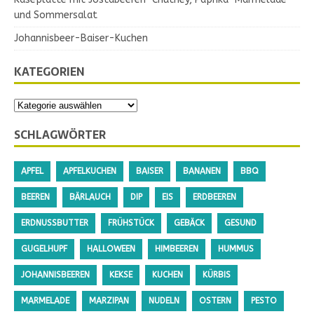
und Sommersalat
Johannisbeer-Baiser-Kuchen
KATEGORIEN
SCHLAGWÖRTER
APFEL
APFELKUCHEN
BAISER
BANANEN
BBQ
BEEREN
BÄRLAUCH
DIP
EIS
ERDBEEREN
ERDNUSSBUTTER
FRÜHSTÜCK
GEBÄCK
GESUND
GUGELHUPF
HALLOWEEN
HIMBEEREN
HUMMUS
JOHANNISBEEREN
KEKSE
KUCHEN
KÜRBIS
MARMELADE
MARZIPAN
NUDELN
OSTERN
PESTO