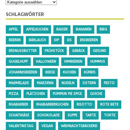
SCHLAGWÖRTER
APFEL
APFELKUCHEN
BAISER
BANANEN
BBQ
BEEREN
BÄRLAUCH
DIP
EIS
ERDBEEREN
ERDNUSSBUTTER
FRÜHSTÜCK
GEBÄCK
GESUND
GUGELHUPF
HALLOWEEN
HIMBEEREN
HUMMUS
JOHANNISBEEREN
KEKSE
KUCHEN
KÜRBIS
MARMELADE
MARZIPAN
NUDELN
OSTERN
PESTO
PIZZA
PLÄTZCHEN
PUMPKIN PIE SPICE
QUICHE
RHABARBER
RHABARBERKUCHEN
RISOTTO
ROTE BETE
SCHAFSKÄSE
SCHOKOLADE
SUPPE
TARTE
TORTE
VALENTINSTAG
VEGAN
WEIHNACHTSBÄCKEREI