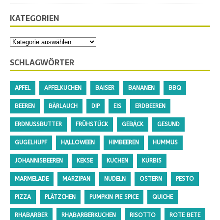
KATEGORIEN
SCHLAGWÖRTER
APFEL
APFELKUCHEN
BAISER
BANANEN
BBQ
BEEREN
BÄRLAUCH
DIP
EIS
ERDBEEREN
ERDNUSSBUTTER
FRÜHSTÜCK
GEBÄCK
GESUND
GUGELHUPF
HALLOWEEN
HIMBEEREN
HUMMUS
JOHANNISBEEREN
KEKSE
KUCHEN
KÜRBIS
MARMELADE
MARZIPAN
NUDELN
OSTERN
PESTO
PIZZA
PLÄTZCHEN
PUMPKIN PIE SPICE
QUICHE
RHABARBER
RHABARBERKUCHEN
RISOTTO
ROTE BETE