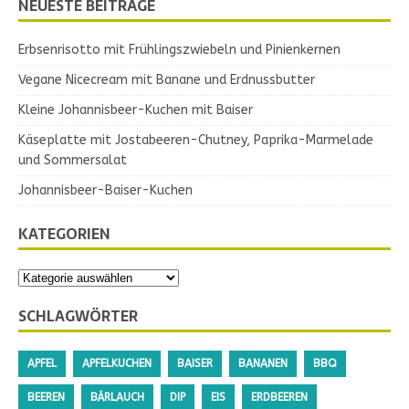
NEUESTE BEITRÄGE
Erbsenrisotto mit Frühlingszwiebeln und Pinienkernen
Vegane Nicecream mit Banane und Erdnussbutter
Kleine Johannisbeer-Kuchen mit Baiser
Käseplatte mit Jostabeeren-Chutney, Paprika-Marmelade
und Sommersalat
Johannisbeer-Baiser-Kuchen
KATEGORIEN
SCHLAGWÖRTER
APFEL
APFELKUCHEN
BAISER
BANANEN
BBQ
BEEREN
BÄRLAUCH
DIP
EIS
ERDBEEREN