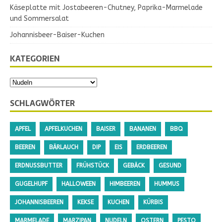
Käseplatte mit Jostabeeren-Chutney, Paprika-Marmelade
und Sommersalat
Johannisbeer-Baiser-Kuchen
KATEGORIEN
SCHLAGWÖRTER
APFEL
APFELKUCHEN
BAISER
BANANEN
BBQ
BEEREN
BÄRLAUCH
DIP
EIS
ERDBEEREN
ERDNUSSBUTTER
FRÜHSTÜCK
GEBÄCK
GESUND
GUGELHUPF
HALLOWEEN
HIMBEEREN
HUMMUS
JOHANNISBEEREN
KEKSE
KUCHEN
KÜRBIS
MARMELADE
MARZIPAN
NUDELN
OSTERN
PESTO