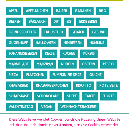
APFEL
APFELKUCHEN
BAISER
BANANEN
BBQ
BEEREN
BÄRLAUCH
DIP
EIS
ERDBEEREN
ERDNUSSBUTTER
FRÜHSTÜCK
GEBÄCK
GESUND
GUGELHUPF
HALLOWEEN
HIMBEEREN
HUMMUS
JOHANNISBEEREN
KEKSE
KUCHEN
KÜRBIS
MARMELADE
MARZIPAN
NUDELN
OSTERN
PESTO
PIZZA
PLÄTZCHEN
PUMPKIN PIE SPICE
QUICHE
RHABARBER
RHABARBERKUCHEN
RISOTTO
ROTE BETE
SCHAFSKÄSE
SCHOKOLADE
SUPPE
TARTE
TORTE
VALENTINSTAG
VEGAN
WEIHNACHTSBÄCKEREI
ZUCCHINI
ZUCKERFREI
Diese Website verwendet Cookies. Durch die Nutzung dieser Website
erklärst du dich damit einverstanden, dass sie Cookies verwendet.