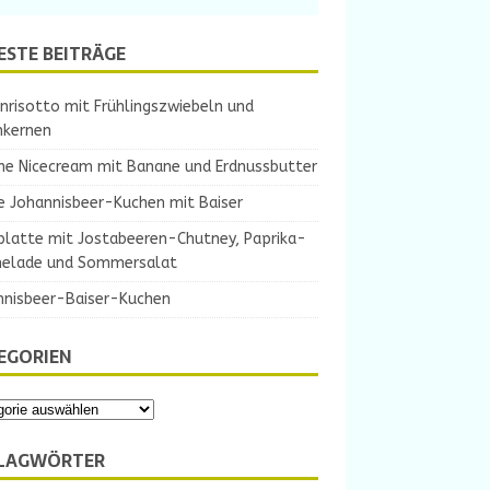
ESTE BEITRÄGE
nrisotto mit Frühlingszwiebeln und
nkernen
ne Nicecream mit Banane und Erdnussbutter
e Johannisbeer-Kuchen mit Baiser
platte mit Jostabeeren-Chutney, Paprika-
elade und Sommersalat
nnisbeer-Baiser-Kuchen
EGORIEN
LAGWÖRTER