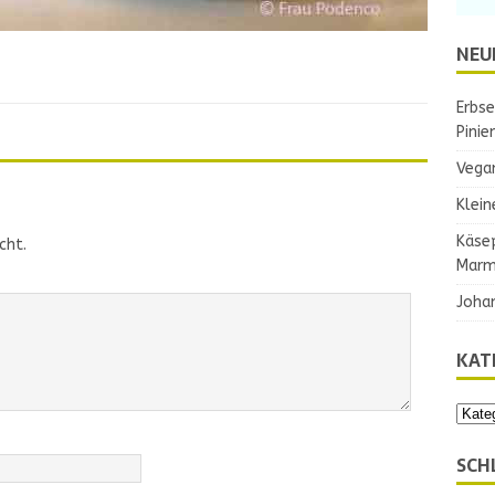
NEU
Erbse
Pinie
Vega
Klein
Käse
cht.
Marm
Joha
KAT
SCH