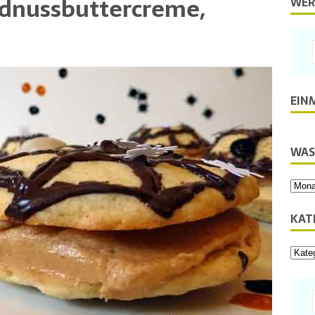
rdnussbuttercreme,
WER
EIN
WAS
KAT