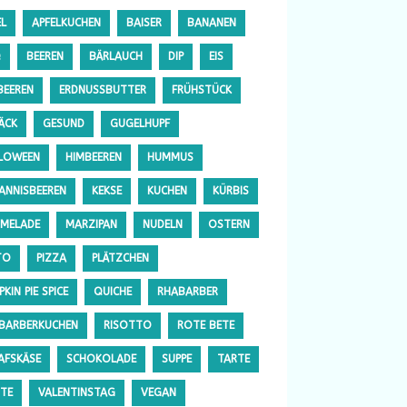
EL
APFELKUCHEN
BAISER
BANANEN
Q
BEEREN
BÄRLAUCH
DIP
EIS
BEEREN
ERDNUSSBUTTER
FRÜHSTÜCK
ÄCK
GESUND
GUGELHUPF
LOWEEN
HIMBEEREN
HUMMUS
ANNISBEEREN
KEKSE
KUCHEN
KÜRBIS
MELADE
MARZIPAN
NUDELN
OSTERN
TO
PIZZA
PLÄTZCHEN
KIN PIE SPICE
QUICHE
RHABARBER
BARBERKUCHEN
RISOTTO
ROTE BETE
AFSKÄSE
SCHOKOLADE
SUPPE
TARTE
TE
VALENTINSTAG
VEGAN