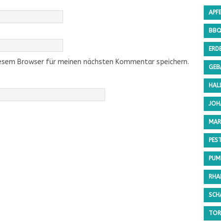
APF
BB
ERD
iesem Browser für meinen nächsten Kommentar speichern.
GEB
HAL
JOH
MAR
PES
PUMP
RHA
SCH
TOR