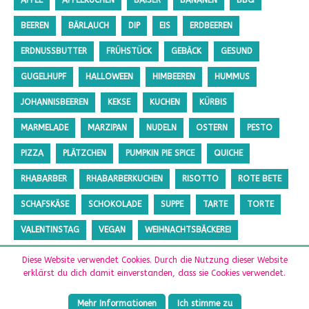
APFEL
APFELKUCHEN
BAISER
BANANEN
BBQ
BEEREN
BÄRLAUCH
DIP
EIS
ERDBEEREN
ERDNUSSBUTTER
FRÜHSTÜCK
GEBÄCK
GESUND
GUGELHUPF
HALLOWEEN
HIMBEEREN
HUMMUS
JOHANNISBEEREN
KEKSE
KUCHEN
KÜRBIS
MARMELADE
MARZIPAN
NUDELN
OSTERN
PESTO
PIZZA
PLÄTZCHEN
PUMPKIN PIE SPICE
QUICHE
RHABARBER
RHABARBERKUCHEN
RISOTTO
ROTE BETE
SCHAFSKÄSE
SCHOKOLADE
SUPPE
TARTE
TORTE
VALENTINSTAG
VEGAN
WEIHNACHTSBÄCKEREI
ZUCCHINI
ZUCKERFREI
Diese Website verwendet Cookies. Durch die Nutzung dieser Website
erklärst du dich damit einverstanden, dass sie Cookies verwendet.
Mehr Informationen
Ich stimme zu