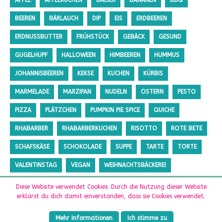
APFEL
APFELKUCHEN
BAISER
BANANEN
BBQ
BEEREN
BÄRLAUCH
DIP
EIS
ERDBEEREN
ERDNUSSBUTTER
FRÜHSTÜCK
GEBÄCK
GESUND
GUGELHUPF
HALLOWEEN
HIMBEEREN
HUMMUS
JOHANNISBEEREN
KEKSE
KUCHEN
KÜRBIS
MARMELADE
MARZIPAN
NUDELN
OSTERN
PESTO
PIZZA
PLÄTZCHEN
PUMPKIN PIE SPICE
QUICHE
RHABARBER
RHABARBERKUCHEN
RISOTTO
ROTE BETE
SCHAFSKÄSE
SCHOKOLADE
SUPPE
TARTE
TORTE
VALENTINSTAG
VEGAN
WEIHNACHTSBÄCKEREI
ZUCCHINI
ZUCKERFREI
Diese Website verwendet Cookies. Durch die Nutzung dieser Website
erklärst du dich damit einverstanden, dass sie Cookies verwendet.
Mehr Informationen
Ich stimme zu