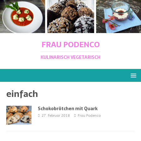
FRAU PODENCO
KULINARISCH VEGETARISCH
einfach
Schokobrötchen mit Quark
27. Februar 2018
Frau Podenco