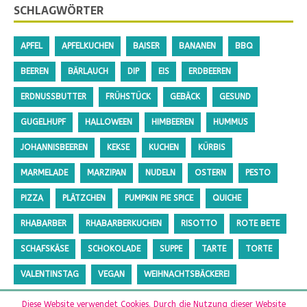
SCHLAGWÖRTER
APFEL
APFELKUCHEN
BAISER
BANANEN
BBQ
BEEREN
BÄRLAUCH
DIP
EIS
ERDBEEREN
ERDNUSSBUTTER
FRÜHSTÜCK
GEBÄCK
GESUND
GUGELHUPF
HALLOWEEN
HIMBEEREN
HUMMUS
JOHANNISBEEREN
KEKSE
KUCHEN
KÜRBIS
MARMELADE
MARZIPAN
NUDELN
OSTERN
PESTO
PIZZA
PLÄTZCHEN
PUMPKIN PIE SPICE
QUICHE
RHABARBER
RHABARBERKUCHEN
RISOTTO
ROTE BETE
SCHAFSKÄSE
SCHOKOLADE
SUPPE
TARTE
TORTE
VALENTINSTAG
VEGAN
WEIHNACHTSBÄCKEREI
ZUCCHINI
ZUCKERFREI
Diese Website verwendet Cookies. Durch die Nutzung dieser Website