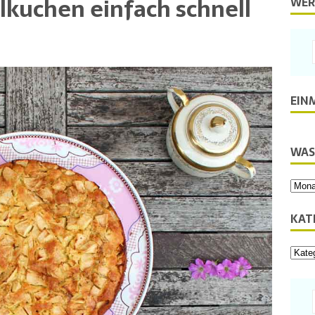
lkuchen einfach schnell
WER
EIN
WAS
KAT