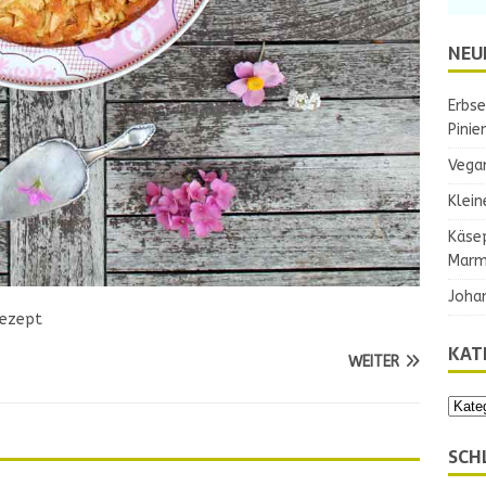
NEU
Erbse
Pinie
Vega
Klein
Käse
Marm
Joha
rezept
KAT
WEITER
SCH