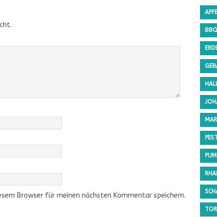
APF
cht.
BB
ERD
GEB
HAL
JOH
MAR
PES
PUMP
RHA
SCH
iesem Browser für meinen nächsten Kommentar speichern.
TOR