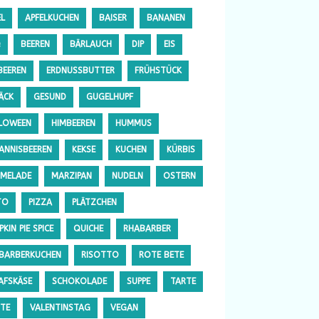
EL
APFELKUCHEN
BAISER
BANANEN
Q
BEEREN
BÄRLAUCH
DIP
EIS
BEEREN
ERDNUSSBUTTER
FRÜHSTÜCK
ÄCK
GESUND
GUGELHUPF
LOWEEN
HIMBEEREN
HUMMUS
ANNISBEEREN
KEKSE
KUCHEN
KÜRBIS
MELADE
MARZIPAN
NUDELN
OSTERN
TO
PIZZA
PLÄTZCHEN
KIN PIE SPICE
QUICHE
RHABARBER
BARBERKUCHEN
RISOTTO
ROTE BETE
AFSKÄSE
SCHOKOLADE
SUPPE
TARTE
TE
VALENTINSTAG
VEGAN