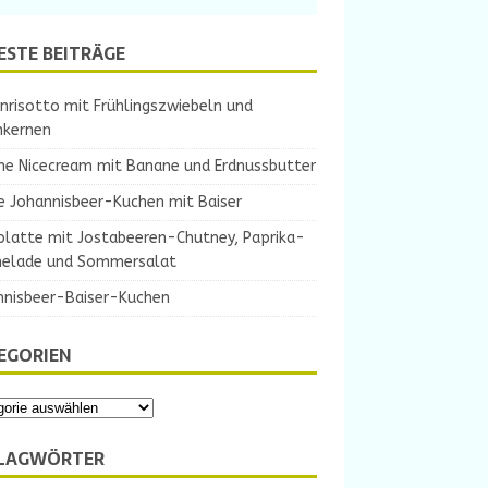
ESTE BEITRÄGE
nrisotto mit Frühlingszwiebeln und
nkernen
ne Nicecream mit Banane und Erdnussbutter
e Johannisbeer-Kuchen mit Baiser
platte mit Jostabeeren-Chutney, Paprika-
elade und Sommersalat
nnisbeer-Baiser-Kuchen
EGORIEN
LAGWÖRTER