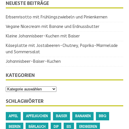
NEUESTE BEITRÄGE
Erbsenrisotto mit Frühlingszwiebeln und Pinienkernen
Vegane Nicecream mit Banane und Erdnussbutter
Kleine Johannisbeer-Kuchen mit Baiser
Käseplatte mit Jostabeeren-Chutney, Paprika-Marmelade
und Sommersalat
Johannisbeer-Baiser-Kuchen
KATEGORIEN
SCHLAGWÖRTER
APFEL
APFELKUCHEN
BAISER
BANANEN
BBQ
BEEREN
BÄRLAUCH
DIP
EIS
ERDBEEREN