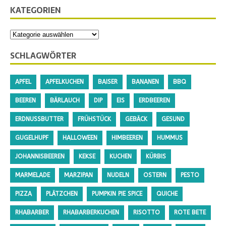
KATEGORIEN
SCHLAGWÖRTER
APFEL
APFELKUCHEN
BAISER
BANANEN
BBQ
BEEREN
BÄRLAUCH
DIP
EIS
ERDBEEREN
ERDNUSSBUTTER
FRÜHSTÜCK
GEBÄCK
GESUND
GUGELHUPF
HALLOWEEN
HIMBEEREN
HUMMUS
JOHANNISBEEREN
KEKSE
KUCHEN
KÜRBIS
MARMELADE
MARZIPAN
NUDELN
OSTERN
PESTO
PIZZA
PLÄTZCHEN
PUMPKIN PIE SPICE
QUICHE
RHABARBER
RHABARBERKUCHEN
RISOTTO
ROTE BETE