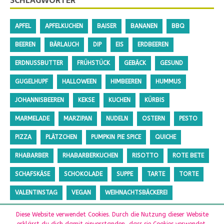
SCHLAGWÖRTER
APFEL
APFELKUCHEN
BAISER
BANANEN
BBQ
BEEREN
BÄRLAUCH
DIP
EIS
ERDBEEREN
ERDNUSSBUTTER
FRÜHSTÜCK
GEBÄCK
GESUND
GUGELHUPF
HALLOWEEN
HIMBEEREN
HUMMUS
JOHANNISBEEREN
KEKSE
KUCHEN
KÜRBIS
MARMELADE
MARZIPAN
NUDELN
OSTERN
PESTO
PIZZA
PLÄTZCHEN
PUMPKIN PIE SPICE
QUICHE
RHABARBER
RHABARBERKUCHEN
RISOTTO
ROTE BETE
SCHAFSKÄSE
SCHOKOLADE
SUPPE
TARTE
TORTE
VALENTINSTAG
VEGAN
WEIHNACHTSBÄCKEREI
ZUCCHINI
ZUCKERFREI
Diese Website verwendet Cookies. Durch die Nutzung dieser Website