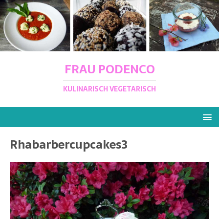
FRAU PODENCO
KULINARISCH VEGETARISCH
Rhabarbercupcakes3