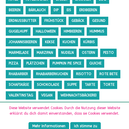
BEEREN
BÄRLAUCH
DIP
EIS
ERDBEEREN
ERDNUSSBUTTER
FRÜHSTÜCK
GEBÄCK
GESUND
GUGELHUPF
HALLOWEEN
HIMBEEREN
HUMMUS
JOHANNISBEEREN
KEKSE
KUCHEN
KÜRBIS
MARMELADE
MARZIPAN
NUDELN
OSTERN
PESTO
PIZZA
PLÄTZCHEN
PUMPKIN PIE SPICE
QUICHE
RHABARBER
RHABARBERKUCHEN
RISOTTO
ROTE BETE
SCHAFSKÄSE
SCHOKOLADE
SUPPE
TARTE
TORTE
VALENTINSTAG
VEGAN
WEIHNACHTSBÄCKEREI
ZUCCHINI
ZUCKERFREI
Diese Website verwendet Cookies. Durch die Nutzung dieser Website
erklärst du dich damit einverstanden, dass sie Cookies verwendet.
Mehr Informationen
Ich stimme zu