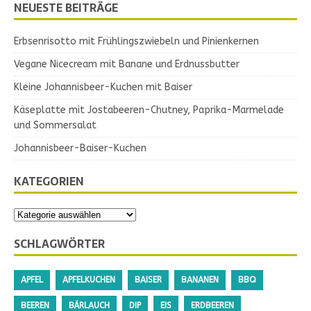
NEUESTE BEITRÄGE
Erbsenrisotto mit Frühlingszwiebeln und Pinienkernen
Vegane Nicecream mit Banane und Erdnussbutter
Kleine Johannisbeer-Kuchen mit Baiser
Käseplatte mit Jostabeeren-Chutney, Paprika-Marmelade
und Sommersalat
Johannisbeer-Baiser-Kuchen
KATEGORIEN
SCHLAGWÖRTER
APFEL
APFELKUCHEN
BAISER
BANANEN
BBQ
BEEREN
BÄRLAUCH
DIP
EIS
ERDBEEREN