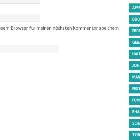
APF
BB
iesem Browser für meinen nächsten Kommentar speichern.
ERD
GEB
HAL
JOH
MAR
PES
PUMP
RHA
SCH
TOR