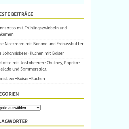
ESTE BEITRÄGE
nrisotto mit Frühlingszwiebeln und
nkernen
ne Nicecream mit Banane und Erdnussbutter
e Johannisbeer-Kuchen mit Baiser
platte mit Jostabeeren-Chutney, Paprika-
elade und Sommersalat
nnisbeer-Baiser-Kuchen
EGORIEN
LAGWÖRTER