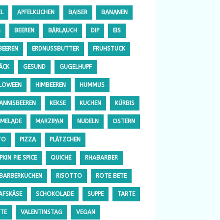
EL
APFELKUCHEN
BAISER
BANANEN
Q
BEEREN
BÄRLAUCH
DIP
EIS
BEEREN
ERDNUSSBUTTER
FRÜHSTÜCK
ÄCK
GESUND
GUGELHUPF
LOWEEN
HIMBEEREN
HUMMUS
ANNISBEEREN
KEKSE
KUCHEN
KÜRBIS
MELADE
MARZIPAN
NUDELN
OSTERN
TO
PIZZA
PLÄTZCHEN
KIN PIE SPICE
QUICHE
RHABARBER
BARBERKUCHEN
RISOTTO
ROTE BETE
AFSKÄSE
SCHOKOLADE
SUPPE
TARTE
TE
VALENTINSTAG
VEGAN