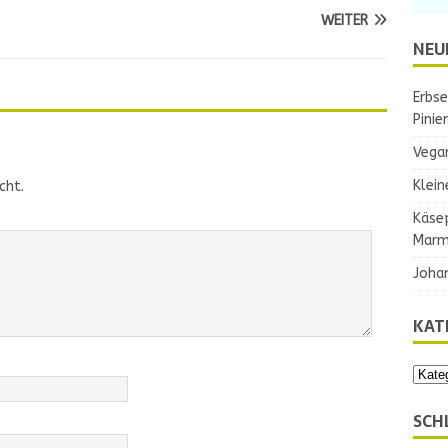
WEITER
NEU
Erbse
Pinie
Vega
Klein
cht.
Käse
Marm
Joha
KAT
SCH