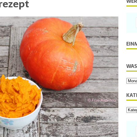
rezept
WER
EIN
WAS
KAT