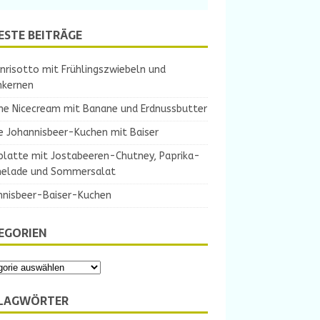
ESTE BEITRÄGE
nrisotto mit Frühlingszwiebeln und
nkernen
ne Nicecream mit Banane und Erdnussbutter
e Johannisbeer-Kuchen mit Baiser
platte mit Jostabeeren-Chutney, Paprika-
elade und Sommersalat
nnisbeer-Baiser-Kuchen
EGORIEN
LAGWÖRTER