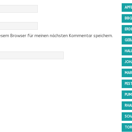
APF
BB
ERD
iesem Browser für meinen nächsten Kommentar speichern.
GEB
HAL
JOH
MAR
PES
PUMP
RHA
SCH
TOR