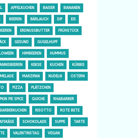
EL
APFELKUCHEN
BAISER
BANANEN
Q
BEEREN
BÄRLAUCH
DIP
EIS
BEEREN
ERDNUSSBUTTER
FRÜHSTÜCK
ÄCK
GESUND
GUGELHUPF
LOWEEN
HIMBEEREN
HUMMUS
ANNISBEEREN
KEKSE
KUCHEN
KÜRBIS
MELADE
MARZIPAN
NUDELN
OSTERN
TO
PIZZA
PLÄTZCHEN
KIN PIE SPICE
QUICHE
RHABARBER
BARBERKUCHEN
RISOTTO
ROTE BETE
AFSKÄSE
SCHOKOLADE
SUPPE
TARTE
TE
VALENTINSTAG
VEGAN