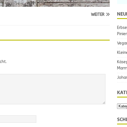
NEU
WEITER
Erbse
Pinie
Vega
Klein
cht.
Käse
Marm
Joha
KAT
SCH