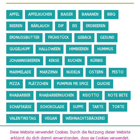
APFEL
APFELKUCHEN
BAISER
BANANEN
BBQ
BEEREN
BÄRLAUCH
DIP
EIS
ERDBEEREN
ERDNUSSBUTTER
FRÜHSTÜCK
GEBÄCK
GESUND
GUGELHUPF
HALLOWEEN
HIMBEEREN
HUMMUS
JOHANNISBEEREN
KEKSE
KUCHEN
KÜRBIS
MARMELADE
MARZIPAN
NUDELN
OSTERN
PESTO
PIZZA
PLÄTZCHEN
PUMPKIN PIE SPICE
QUICHE
RHABARBER
RHABARBERKUCHEN
RISOTTO
ROTE BETE
SCHAFSKÄSE
SCHOKOLADE
SUPPE
TARTE
TORTE
VALENTINSTAG
VEGAN
WEIHNACHTSBÄCKEREI
ZUCCHINI
ZUCKERFREI
Diese Website verwendet Cookies. Durch die Nutzung dieser Website
erklärst du dich damit einverstanden, dass sie Cookies verwendet.