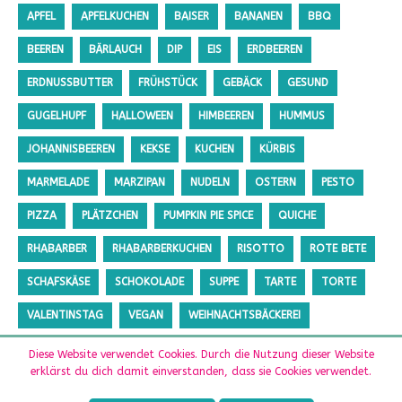
APFEL
APFELKUCHEN
BAISER
BANANEN
BBQ
BEEREN
BÄRLAUCH
DIP
EIS
ERDBEEREN
ERDNUSSBUTTER
FRÜHSTÜCK
GEBÄCK
GESUND
GUGELHUPF
HALLOWEEN
HIMBEEREN
HUMMUS
JOHANNISBEEREN
KEKSE
KUCHEN
KÜRBIS
MARMELADE
MARZIPAN
NUDELN
OSTERN
PESTO
PIZZA
PLÄTZCHEN
PUMPKIN PIE SPICE
QUICHE
RHABARBER
RHABARBERKUCHEN
RISOTTO
ROTE BETE
SCHAFSKÄSE
SCHOKOLADE
SUPPE
TARTE
TORTE
VALENTINSTAG
VEGAN
WEIHNACHTSBÄCKEREI
ZUCCHINI
ZUCKERFREI
Diese Website verwendet Cookies. Durch die Nutzung dieser Website
erklärst du dich damit einverstanden, dass sie Cookies verwendet.