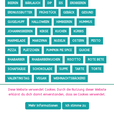
BEEREN
BÄRLAUCH
DIP
EIS
ERDBEEREN
ERDNUSSBUTTER
FRÜHSTÜCK
GEBÄCK
GESUND
GUGELHUPF
HALLOWEEN
HIMBEEREN
HUMMUS
JOHANNISBEEREN
KEKSE
KUCHEN
KÜRBIS
MARMELADE
MARZIPAN
NUDELN
OSTERN
PESTO
PIZZA
PLÄTZCHEN
PUMPKIN PIE SPICE
QUICHE
RHABARBER
RHABARBERKUCHEN
RISOTTO
ROTE BETE
SCHAFSKÄSE
SCHOKOLADE
SUPPE
TARTE
TORTE
VALENTINSTAG
VEGAN
WEIHNACHTSBÄCKEREI
ZUCCHINI
ZUCKERFREI
Diese Website verwendet Cookies. Durch die Nutzung dieser Website
erklärst du dich damit einverstanden, dass sie Cookies verwendet.
Mehr Informationen
Ich stimme zu
Copyright © 2026 | WordPress Theme von
MH Themes