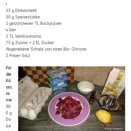
r
35 g Dinkelmehl
30 g Speisestärke
1 gestrichener TL Backpulver
4 Eier
1 TL Vanillearoma
75 g Zucker + 2 EL Zucker
Abgeriebene Schale von einer Bio-Zitrone
2 Prisen Salz
Für
die
Kä
sec
re
me
90
0 g
Do
pp