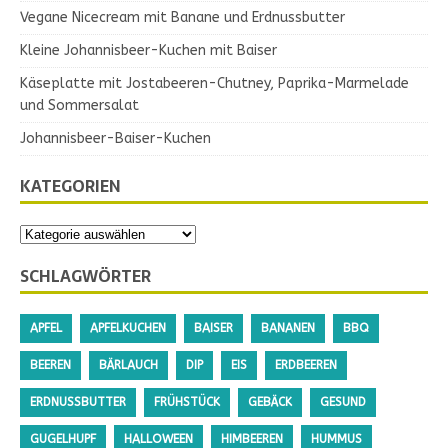
Vegane Nicecream mit Banane und Erdnussbutter
Kleine Johannisbeer-Kuchen mit Baiser
Käseplatte mit Jostabeeren-Chutney, Paprika-Marmelade
und Sommersalat
Johannisbeer-Baiser-Kuchen
KATEGORIEN
SCHLAGWÖRTER
APFEL
APFELKUCHEN
BAISER
BANANEN
BBQ
BEEREN
BÄRLAUCH
DIP
EIS
ERDBEEREN
ERDNUSSBUTTER
FRÜHSTÜCK
GEBÄCK
GESUND
GUGELHUPF
HALLOWEEN
HIMBEEREN
HUMMUS