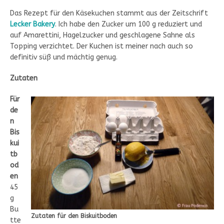
Das Rezept für den Käsekuchen stammt aus der Zeitschrift
Lecker Bakery
. Ich habe den Zucker um 100 g reduziert und
auf Amarettini, Hagelzucker und geschlagene Sahne als
Topping verzichtet. Der Kuchen ist meiner nach auch so
definitiv süß und mächtig genug.
Zutaten
Für
de
n
Bis
kui
tb
od
en
45
g
Bu
Zutaten für den Biskuitboden
tte