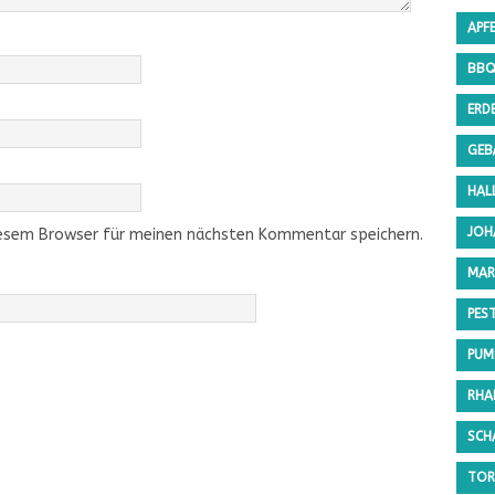
APF
BB
ERD
GEB
HAL
JOH
iesem Browser für meinen nächsten Kommentar speichern.
MAR
PES
PUMP
RHA
SCH
TOR