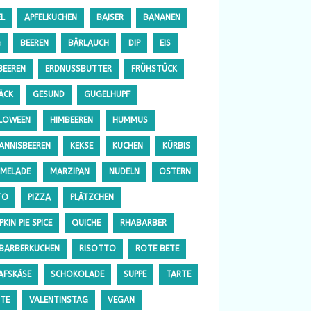
EL
APFELKUCHEN
BAISER
BANANEN
Q
BEEREN
BÄRLAUCH
DIP
EIS
BEEREN
ERDNUSSBUTTER
FRÜHSTÜCK
ÄCK
GESUND
GUGELHUPF
LOWEEN
HIMBEEREN
HUMMUS
ANNISBEEREN
KEKSE
KUCHEN
KÜRBIS
MELADE
MARZIPAN
NUDELN
OSTERN
TO
PIZZA
PLÄTZCHEN
KIN PIE SPICE
QUICHE
RHABARBER
BARBERKUCHEN
RISOTTO
ROTE BETE
AFSKÄSE
SCHOKOLADE
SUPPE
TARTE
TE
VALENTINSTAG
VEGAN