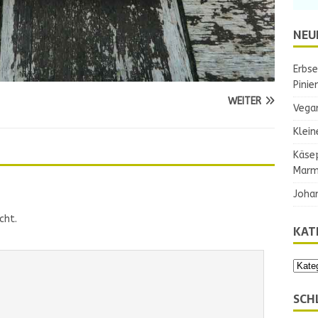
NEU
Erbse
Pinie
WEITER
Vega
Klein
Käse
Marm
Joha
cht.
KAT
SCH