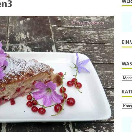
en3
WER
EIN
WAS
KAT