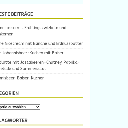
ESTE BEITRÄGE
nrisotto mit Frühlingszwiebeln und
nkernen
ne Nicecream mit Banane und Erdnussbutter
e Johannisbeer-Kuchen mit Baiser
platte mit Jostabeeren-Chutney, Paprika-
elade und Sommersalat
nnisbeer-Baiser-Kuchen
EGORIEN
LAGWÖRTER