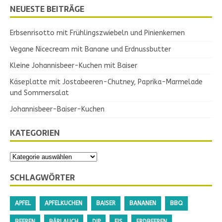
NEUESTE BEITRÄGE
Erbsenrisotto mit Frühlingszwiebeln und Pinienkernen
Vegane Nicecream mit Banane und Erdnussbutter
Kleine Johannisbeer-Kuchen mit Baiser
Käseplatte mit Jostabeeren-Chutney, Paprika-Marmelade
und Sommersalat
Johannisbeer-Baiser-Kuchen
KATEGORIEN
SCHLAGWÖRTER
APFEL
APFELKUCHEN
BAISER
BANANEN
BBQ
BEEREN
BÄRLAUCH
DIP
EIS
ERDBEEREN