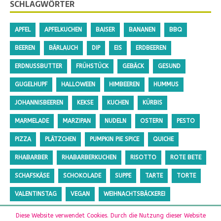
SCHLAGWÖRTER
APFEL
APFELKUCHEN
BAISER
BANANEN
BBQ
BEEREN
BÄRLAUCH
DIP
EIS
ERDBEEREN
ERDNUSSBUTTER
FRÜHSTÜCK
GEBÄCK
GESUND
GUGELHUPF
HALLOWEEN
HIMBEEREN
HUMMUS
JOHANNISBEEREN
KEKSE
KUCHEN
KÜRBIS
MARMELADE
MARZIPAN
NUDELN
OSTERN
PESTO
PIZZA
PLÄTZCHEN
PUMPKIN PIE SPICE
QUICHE
RHABARBER
RHABARBERKUCHEN
RISOTTO
ROTE BETE
SCHAFSKÄSE
SCHOKOLADE
SUPPE
TARTE
TORTE
VALENTINSTAG
VEGAN
WEIHNACHTSBÄCKEREI
ZUCCHINI
ZUCKERFREI
Diese Website verwendet Cookies. Durch die Nutzung dieser Website