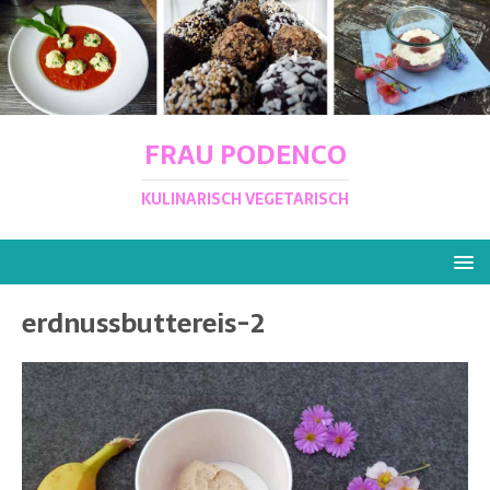
FRAU PODENCO
KULINARISCH VEGETARISCH
erdnussbuttereis-2