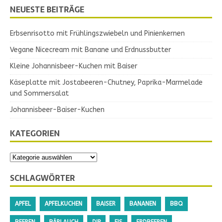
NEUESTE BEITRÄGE
Erbsenrisotto mit Frühlingszwiebeln und Pinienkernen
Vegane Nicecream mit Banane und Erdnussbutter
Kleine Johannisbeer-Kuchen mit Baiser
Käseplatte mit Jostabeeren-Chutney, Paprika-Marmelade
und Sommersalat
Johannisbeer-Baiser-Kuchen
KATEGORIEN
SCHLAGWÖRTER
APFEL
APFELKUCHEN
BAISER
BANANEN
BBQ
BEEREN
BÄRLAUCH
DIP
EIS
ERDBEEREN