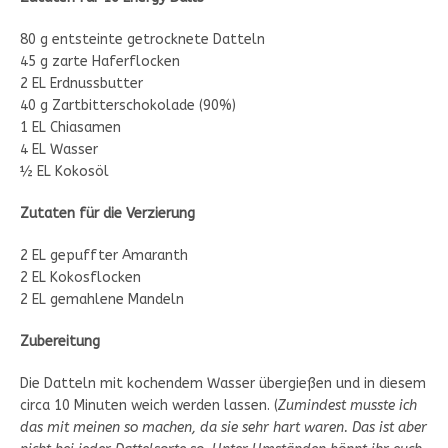
80 g entsteinte getrocknete Datteln
45 g zarte Haferflocken
2 EL Erdnussbutter
40 g Zartbitterschokolade (90%)
1 EL Chiasamen
4 EL Wasser
½ EL Kokosöl
Zutaten für die Verzierung
2 EL gepuffter Amaranth
2 EL Kokosflocken
2 EL gemahlene Mandeln
Zubereitung
Die Datteln mit kochendem Wasser übergießen und in diesem
circa 10 Minuten weich werden lassen. (
Zumindest musste ich
das mit meinen so machen, da sie sehr hart waren. Das ist aber