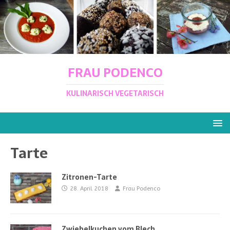
FRAU PODENCO
KULINARISCH VEGETARISCH
Tarte
Zitronen-Tarte
28. April 2018
Frau Podenco
Zwiebelkuchen vom Blech