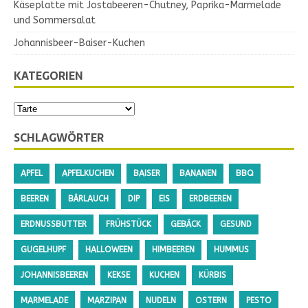
Käseplatte mit Jostabeeren-Chutney, Paprika-Marmelade
und Sommersalat
Johannisbeer-Baiser-Kuchen
KATEGORIEN
SCHLAGWÖRTER
APFEL
APFELKUCHEN
BAISER
BANANEN
BBQ
BEEREN
BÄRLAUCH
DIP
EIS
ERDBEEREN
ERDNUSSBUTTER
FRÜHSTÜCK
GEBÄCK
GESUND
GUGELHUPF
HALLOWEEN
HIMBEEREN
HUMMUS
JOHANNISBEEREN
KEKSE
KUCHEN
KÜRBIS
MARMELADE
MARZIPAN
NUDELN
OSTERN
PESTO