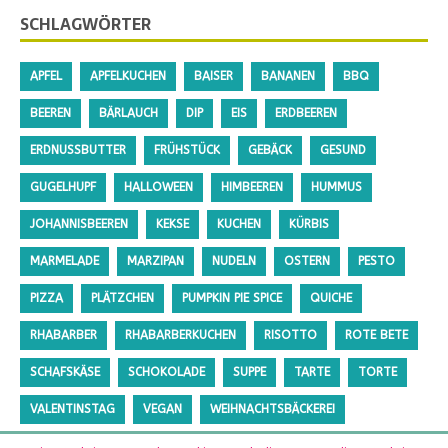
SCHLAGWÖRTER
APFEL
APFELKUCHEN
BAISER
BANANEN
BBQ
BEEREN
BÄRLAUCH
DIP
EIS
ERDBEEREN
ERDNUSSBUTTER
FRÜHSTÜCK
GEBÄCK
GESUND
GUGELHUPF
HALLOWEEN
HIMBEEREN
HUMMUS
JOHANNISBEEREN
KEKSE
KUCHEN
KÜRBIS
MARMELADE
MARZIPAN
NUDELN
OSTERN
PESTO
PIZZA
PLÄTZCHEN
PUMPKIN PIE SPICE
QUICHE
RHABARBER
RHABARBERKUCHEN
RISOTTO
ROTE BETE
SCHAFSKÄSE
SCHOKOLADE
SUPPE
TARTE
TORTE
VALENTINSTAG
VEGAN
WEIHNACHTSBÄCKEREI
ZUCCHINI
ZUCKERFREI