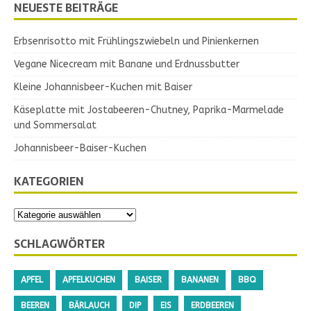
NEUESTE BEITRÄGE
Erbsenrisotto mit Frühlingszwiebeln und Pinienkernen
Vegane Nicecream mit Banane und Erdnussbutter
Kleine Johannisbeer-Kuchen mit Baiser
Käseplatte mit Jostabeeren-Chutney, Paprika-Marmelade
und Sommersalat
Johannisbeer-Baiser-Kuchen
KATEGORIEN
SCHLAGWÖRTER
APFEL
APFELKUCHEN
BAISER
BANANEN
BBQ
BEEREN
BÄRLAUCH
DIP
EIS
ERDBEEREN