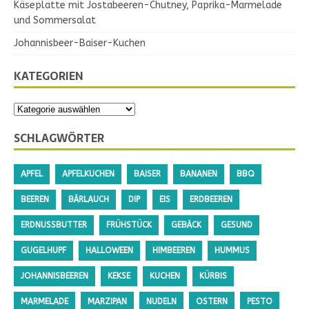
Käseplatte mit Jostabeeren-Chutney, Paprika-Marmelade
und Sommersalat
Johannisbeer-Baiser-Kuchen
KATEGORIEN
SCHLAGWÖRTER
APFEL
APFELKUCHEN
BAISER
BANANEN
BBQ
BEEREN
BÄRLAUCH
DIP
EIS
ERDBEEREN
ERDNUSSBUTTER
FRÜHSTÜCK
GEBÄCK
GESUND
GUGELHUPF
HALLOWEEN
HIMBEEREN
HUMMUS
JOHANNISBEEREN
KEKSE
KUCHEN
KÜRBIS
MARMELADE
MARZIPAN
NUDELN
OSTERN
PESTO