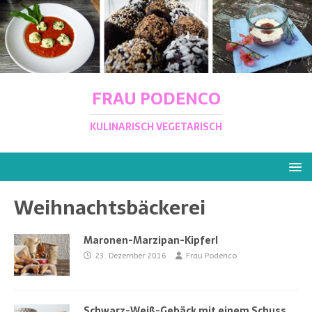
FRAU PODENCO
KULINARISCH VEGETARISCH
Weihnachtsbäckerei
Maronen-Marzipan-Kipferl
23. Dezember 2016
Frau Podenco
Schwarz-Weiß-Gebäck mit einem Schuss