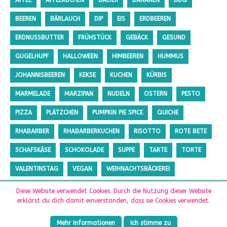
APFEL
APFELKUCHEN
BAISER
BANANEN
BBQ
BEEREN
BÄRLAUCH
DIP
EIS
ERDBEEREN
ERDNUSSBUTTER
FRÜHSTÜCK
GEBÄCK
GESUND
GUGELHUPF
HALLOWEEN
HIMBEEREN
HUMMUS
JOHANNISBEEREN
KEKSE
KUCHEN
KÜRBIS
MARMELADE
MARZIPAN
NUDELN
OSTERN
PESTO
PIZZA
PLÄTZCHEN
PUMPKIN PIE SPICE
QUICHE
RHABARBER
RHABARBERKUCHEN
RISOTTO
ROTE BETE
SCHAFSKÄSE
SCHOKOLADE
SUPPE
TARTE
TORTE
VALENTINSTAG
VEGAN
WEIHNACHTSBÄCKEREI
ZUCCHINI
ZUCKERFREI
Diese Website verwendet Cookies. Durch die Nutzung dieser Website
erklärst du dich damit einverstanden, dass sie Cookies verwendet.
Mehr Informationen
Ich stimme zu