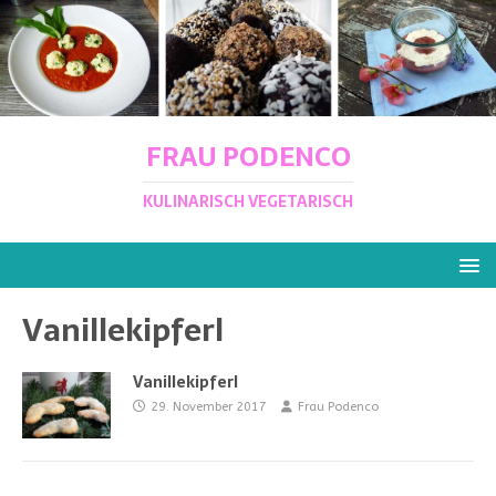
FRAU PODENCO
KULINARISCH VEGETARISCH
Vanillekipferl
Vanillekipferl
29. November 2017
Frau Podenco