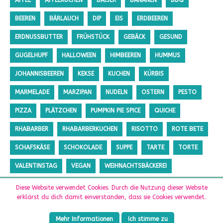
APFEL
APFELKUCHEN
BAISER
BANANEN
BBQ
BEEREN
BÄRLAUCH
DIP
EIS
ERDBEEREN
ERDNUSSBUTTER
FRÜHSTÜCK
GEBÄCK
GESUND
GUGELHUPF
HALLOWEEN
HIMBEEREN
HUMMUS
JOHANNISBEEREN
KEKSE
KUCHEN
KÜRBIS
MARMELADE
MARZIPAN
NUDELN
OSTERN
PESTO
PIZZA
PLÄTZCHEN
PUMPKIN PIE SPICE
QUICHE
RHABARBER
RHABARBERKUCHEN
RISOTTO
ROTE BETE
SCHAFSKÄSE
SCHOKOLADE
SUPPE
TARTE
TORTE
VALENTINSTAG
VEGAN
WEIHNACHTSBÄCKEREI
ZUCCHINI
ZUCKERFREI
Diese Website verwendet Cookies. Durch die Nutzung dieser Website
erklärst du dich damit einverstanden, dass sie Cookies verwendet.
Mehr Informationen
Ich stimme zu