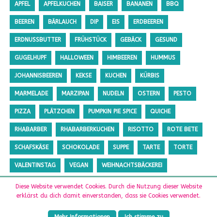
APFEL
APFELKUCHEN
BAISER
BANANEN
BBQ
BEEREN
BÄRLAUCH
DIP
EIS
ERDBEEREN
ERDNUSSBUTTER
FRÜHSTÜCK
GEBÄCK
GESUND
GUGELHUPF
HALLOWEEN
HIMBEEREN
HUMMUS
JOHANNISBEEREN
KEKSE
KUCHEN
KÜRBIS
MARMELADE
MARZIPAN
NUDELN
OSTERN
PESTO
PIZZA
PLÄTZCHEN
PUMPKIN PIE SPICE
QUICHE
RHABARBER
RHABARBERKUCHEN
RISOTTO
ROTE BETE
SCHAFSKÄSE
SCHOKOLADE
SUPPE
TARTE
TORTE
VALENTINSTAG
VEGAN
WEIHNACHTSBÄCKEREI
ZUCCHINI
ZUCKERFREI
Diese Website verwendet Cookies. Durch die Nutzung dieser Website
erklärst du dich damit einverstanden, dass sie Cookies verwendet.