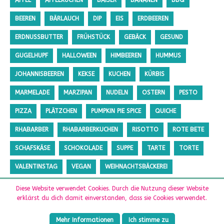
APFEL
APFELKUCHEN
BAISER
BANANEN
BBQ
BEEREN
BÄRLAUCH
DIP
EIS
ERDBEEREN
ERDNUSSBUTTER
FRÜHSTÜCK
GEBÄCK
GESUND
GUGELHUPF
HALLOWEEN
HIMBEEREN
HUMMUS
JOHANNISBEEREN
KEKSE
KUCHEN
KÜRBIS
MARMELADE
MARZIPAN
NUDELN
OSTERN
PESTO
PIZZA
PLÄTZCHEN
PUMPKIN PIE SPICE
QUICHE
RHABARBER
RHABARBERKUCHEN
RISOTTO
ROTE BETE
SCHAFSKÄSE
SCHOKOLADE
SUPPE
TARTE
TORTE
VALENTINSTAG
VEGAN
WEIHNACHTSBÄCKEREI
ZUCCHINI
ZUCKERFREI
Diese Website verwendet Cookies. Durch die Nutzung dieser Website
erklärst du dich damit einverstanden, dass sie Cookies verwendet.
Mehr Informationen
Ich stimme zu