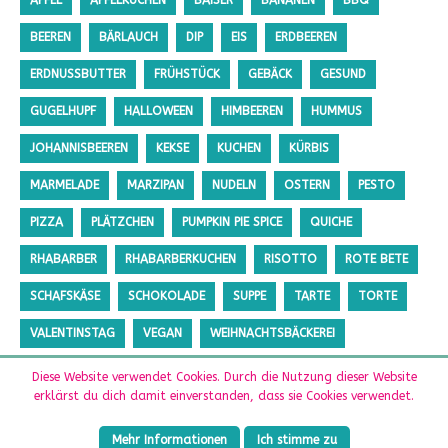
APFEL
APFELKUCHEN
BAISER
BANANEN
BBQ
BEEREN
BÄRLAUCH
DIP
EIS
ERDBEEREN
ERDNUSSBUTTER
FRÜHSTÜCK
GEBÄCK
GESUND
GUGELHUPF
HALLOWEEN
HIMBEEREN
HUMMUS
JOHANNISBEEREN
KEKSE
KUCHEN
KÜRBIS
MARMELADE
MARZIPAN
NUDELN
OSTERN
PESTO
PIZZA
PLÄTZCHEN
PUMPKIN PIE SPICE
QUICHE
RHABARBER
RHABARBERKUCHEN
RISOTTO
ROTE BETE
SCHAFSKÄSE
SCHOKOLADE
SUPPE
TARTE
TORTE
VALENTINSTAG
VEGAN
WEIHNACHTSBÄCKEREI
ZUCCHINI
ZUCKERFREI
Diese Website verwendet Cookies. Durch die Nutzung dieser Website
erklärst du dich damit einverstanden, dass sie Cookies verwendet.
Mehr Informationen
Ich stimme zu